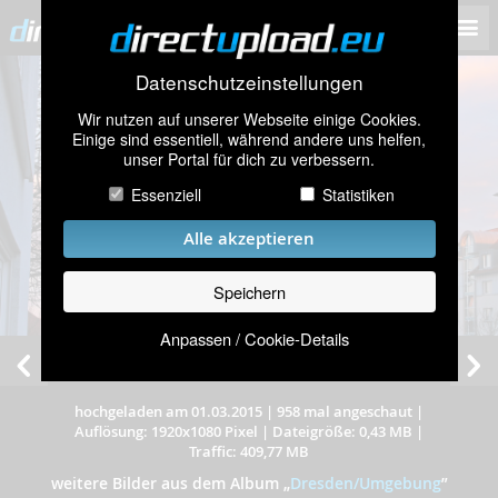
Datenschutzeinstellungen
Wir nutzen auf unserer Webseite einige Cookies.
Einige sind essentiell, während andere uns helfen,
unser Portal für dich zu verbessern.
Essenziell
Statistiken
Alle akzeptieren
Speichern
Anpassen / Cookie-Details
hochgeladen am 01.03.2015
|
958 mal angeschaut
|
Auflösung: 1920x1080 Pixel
|
Dateigröße: 0,43 MB
|
Traffic: 409,77 MB
weitere Bilder aus dem Album
„
Dresden/Umgebung
”