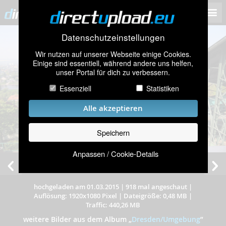
Datenschutzeinstellungen
Wir nutzen auf unserer Webseite einige Cookies.
Einige sind essentiell, während andere uns helfen,
unser Portal für dich zu verbessern.
Essenziell
Statistiken
Alle akzeptieren
Speichern
Anpassen / Cookie-Details
hochgeladen am 01.03.2015
|
918 mal angeschaut
|
Auflösung: 1920x1080 Pixel
|
Dateigröße: 0,48 MB
|
Traffic: 440,26 MB
weitere Bilder aus dem Album
„
Dresden/Umgebung
”