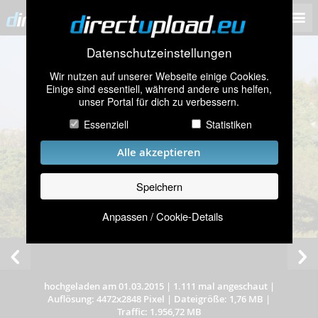
Datenschutzeinstellungen
Wir nutzen auf unserer Webseite einige Cookies.
Einige sind essentiell, während andere uns helfen,
unser Portal für dich zu verbessern.
Essenziell
Statistiken
Alle akzeptieren
Speichern
Anpassen / Cookie-Details
hochgeladen am 01.03.2015
|
1.111 mal angeschaut
|
Auflösung: 4472x2848 Pixel
|
Dateigröße: 1,76 MB
|
Traffic: 1.956,72 MB