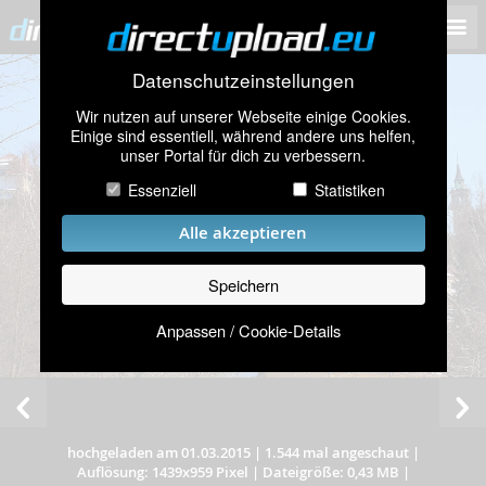
Datenschutzeinstellungen
Wir nutzen auf unserer Webseite einige Cookies.
Einige sind essentiell, während andere uns helfen,
unser Portal für dich zu verbessern.
Essenziell
Statistiken
Alle akzeptieren
Speichern
Anpassen / Cookie-Details
hochgeladen am 01.03.2015
|
1.544 mal angeschaut
|
Auflösung: 1439x959 Pixel
|
Dateigröße: 0,43 MB
|