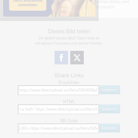
übernimmt keinerlei Haftung für den Inhalt des dargestellten Bildes, wird
jedoch bei Verstößen nach §2(3) unserer AGB handeln.
Dieses Bild teilen
Dir gefällt dieses Bild? Dann teile es
mit deinen Freunden und deiner Familie.
Share Links
Empfohlen
kopieren
HTML
kopieren
BB Code
kopieren