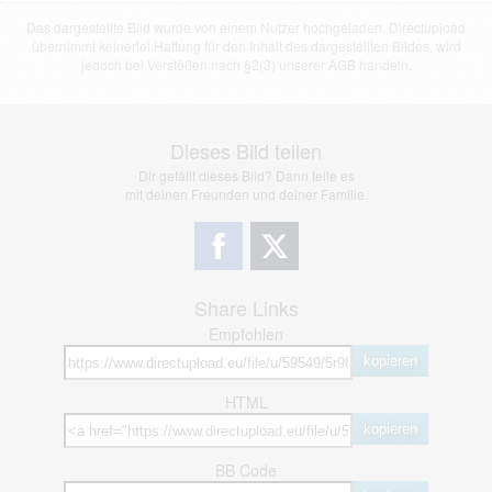
Das dargestellte Bild wurde von einem Nutzer hochgeladen. Directupload
übernimmt keinerlei Haftung für den Inhalt des dargestellten Bildes, wird
jedoch bei Verstößen nach §2(3) unserer AGB handeln.
Dieses Bild teilen
Dir gefällt dieses Bild? Dann teile es
mit deinen Freunden und deiner Familie.
Share Links
Empfohlen
kopieren
HTML
kopieren
BB Code