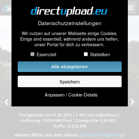
Datenschutzeinstellungen
Wir nutzen auf unserer Webseite einige Cookies.
Einige sind essentiell, während andere uns helfen,
unser Portal für dich zu verbessern.
Essenziell
Statistiken
Alle akzeptieren
Speichern
Anpassen / Cookie-Details
hochgeladen am 01.03.2015
|
1.497 mal angeschaut
|
Auflösung: 1920x1080 Pixel
|
Dateigröße: 0,34 MB
|
Traffic: 513,22 MB
weitere Bilder aus dem Album
„
Dresden/Umgebung
”