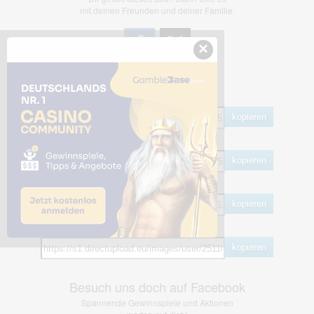
mit deinen Freunden und deiner Familie.
×
Share Links
Empfohlen
kopieren
HTML
kopieren
BB Code
kopieren
Hotlink
kopieren
Besuch uns doch auf Facebook
Spannende Gewinnspiele und Aktionen