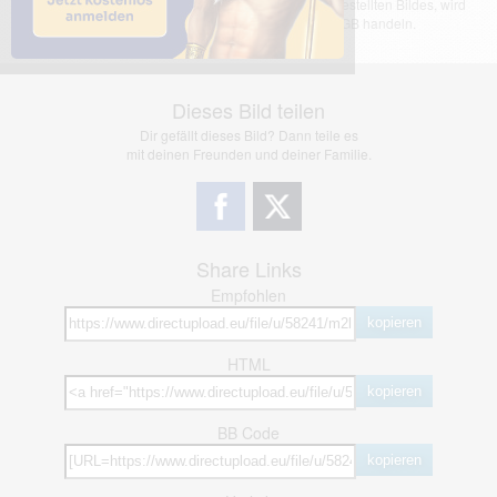
übernimmt keinerlei Haftung für den Inhalt des dargestellten Bildes, wird
jedoch bei Verstößen nach §2(3) unserer AGB handeln.
Dieses Bild teilen
Dir gefällt dieses Bild? Dann teile es
mit deinen Freunden und deiner Familie.
Share Links
Empfohlen
kopieren
HTML
kopieren
BB Code
kopieren