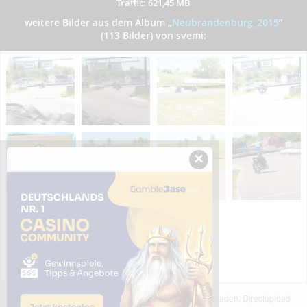
Traffic: 621,45 MB
weitere Bilder aus dem Album
„
Neubrandenburg_2015
”
(113 Bilder) von svemi:
×
Das dargestellte Bild wurde von einem Nutzer hochgeladen. Directupload