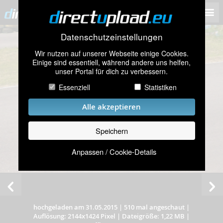
Datenschutzeinstellungen
Wir nutzen auf unserer Webseite einige Cookies.
Einige sind essentiell, während andere uns helfen,
unser Portal für dich zu verbessern.
Essenziell
Statistiken
Alle akzeptieren
Speichern
Anpassen / Cookie-Details
hochgeladen am 31.05.2015
|
510 mal angeschaut
|
Auflösung: 2144x1424 Pixel
|
Dateigröße: 1,22 MB
|