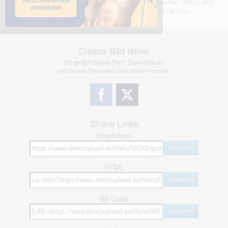
übernimmt keinerlei Haftung für den Inhalt des dargestellten Bildes, wird
jedoch bei Verstößen nach §2(3) unserer AGB handeln.
Dieses Bild teilen
Dir gefällt dieses Bild? Dann teile es
mit deinen Freunden und deiner Familie.
Share Links
Empfohlen
kopieren
HTML
kopieren
BB Code
kopieren