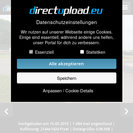
Datenschutzeinstellungen
Wir nutzen auf unserer Webseite einige Cookies.
Einige sind essentiell, während andere uns helfen,
unser Portal für dich zu verbessern.
Essenziell
Statistiken
Alle akzeptieren
Speichern
Anpassen / Cookie-Details
hochgeladen am 15.05.2015
|
1.084 mal angeschaut
|
Auflösung: 2144x1424 Pixel
|
Dateigröße: 0,96 MB
|