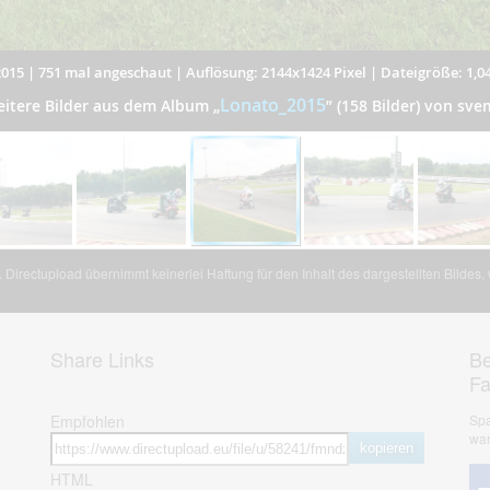
2015
|
751 mal angeschaut
|
Auflösung: 2144x1424 Pixel
|
Dateigröße: 1,0
Lonato_2015
eitere Bilder aus dem Album
„
”
(158 Bilder) von sve
Directupload übernimmt keinerlei Haftung für den Inhalt des dargestellten Bildes
Share Links
Be
F
Empfohlen
Spa
war
kopieren
HTML