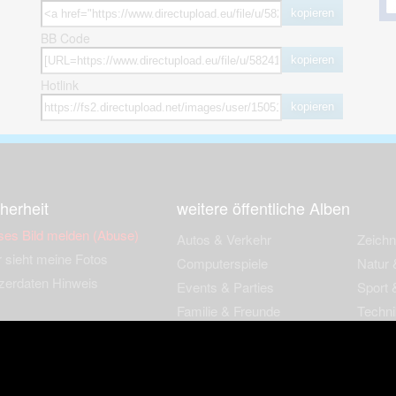
kopieren
BB Code
kopieren
Hotlink
kopieren
herheit
weitere öffentliche Alben
ses Bild melden (Abuse)
Autos & Verkehr
Zeich
 sieht meine Fotos
Computerspiele
Natur 
zerdaten Hinweis
Events & Parties
Sport &
Familie & Freunde
Techni
cial Media
Film & Fernsehen
Wallpa
igkeiten
Gebäude & Kultur
Sonsti
ebook Fanpage
Hobbies & Urlaub