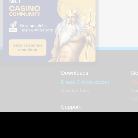
Downloads
Sic
Dieses Bild downloaden
Die
Desktop Tools
Wer
Nut
Support
So
häufig gestellte Fragen
Kontakt & Support-System
Neu
Impressum
Fac