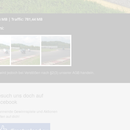
4 MB
|
Traffic: 781,44 MB
mi:
, wird jedoch bei Verstößen nach §2(3) unserer AGB handeln.
such uns doch auf
acebook
nnende Gewinnspiele und Aktionen
ten auf dich!