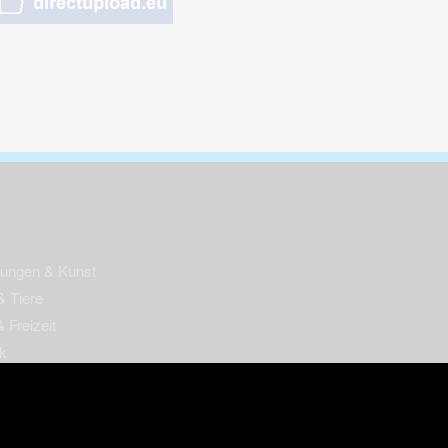
nungen & Kunst
& Tiere
 Freizeit
k
per
ges