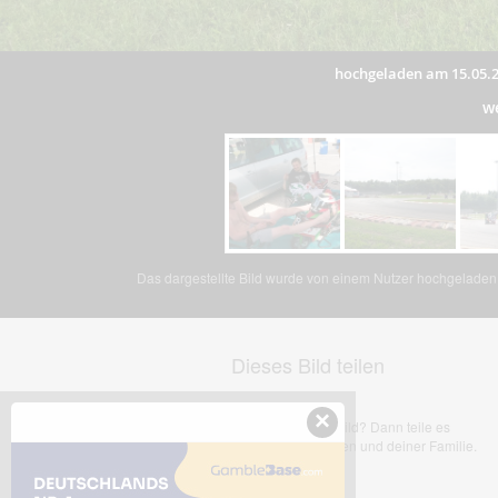
hochgeladen am 15.05.
w
Das dargestellte Bild wurde von einem Nutzer hochgeladen. 
Dieses Bild teilen
×
Dir gefällt dieses Bild? Dann teile es
mit deinen Freunden und deiner Familie.