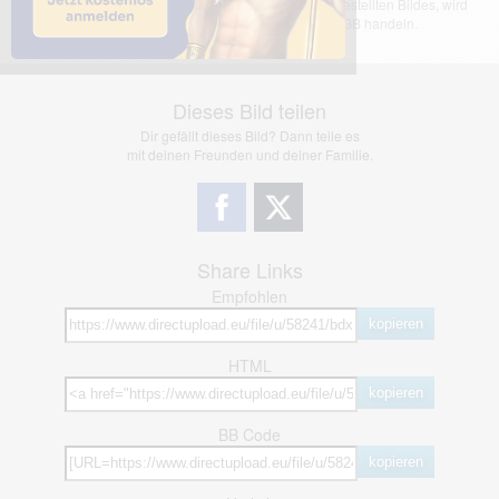
übernimmt keinerlei Haftung für den Inhalt des dargestellten Bildes, wird
jedoch bei Verstößen nach §2(3) unserer AGB handeln.
Dieses Bild teilen
Dir gefällt dieses Bild? Dann teile es
mit deinen Freunden und deiner Familie.
Share Links
Empfohlen
kopieren
HTML
kopieren
BB Code
kopieren