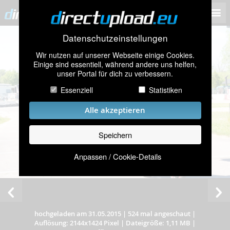
Datenschutzeinstellungen
Wir nutzen auf unserer Webseite einige Cookies.
Einige sind essentiell, während andere uns helfen,
unser Portal für dich zu verbessern.
Essenziell
Statistiken
Alle akzeptieren
Speichern
Anpassen / Cookie-Details
hochgeladen am 31.05.2015
|
524 mal angeschaut
|
Auflösung: 2144x1424 Pixel
|
Dateigröße: 1,11 MB
|