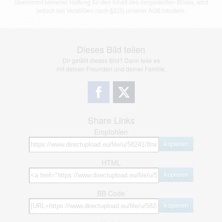
übernimmt keinerlei Haftung für den Inhalt des dargestellten Bildes, wird
jedoch bei Verstößen nach §2(3) unserer AGB handeln.
Dieses Bild teilen
Dir gefällt dieses Bild? Dann teile es
mit deinen Freunden und deiner Familie.
Share Links
Empfohlen
kopieren
HTML
kopieren
BB Code
kopieren