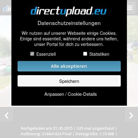
Datenschutzeinstellungen
Wir nutzen auf unserer Webseite einige Cookies.
Einige sind essentiell, während andere uns helfen,
unser Portal für dich zu verbessern.
Essenziell
Statistiken
Alle akzeptieren
Speichern
Anpassen / Cookie-Details
hochgeladen am 31.05.2015
|
525 mal angeschaut
|
Auflösung: 2144x1424 Pixel
|
Dateigröße: 1,15 MB
|