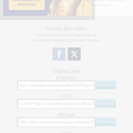
jedoch bei Verstößen nach §2(3) unserer AGB handeln.
Dieses Bild teilen
Dir gefällt dieses Bild? Dann teile es
mit deinen Freunden und deiner Familie.
Share Links
Empfohlen
kopieren
HTML
kopieren
BB Code
kopieren
Hotlink