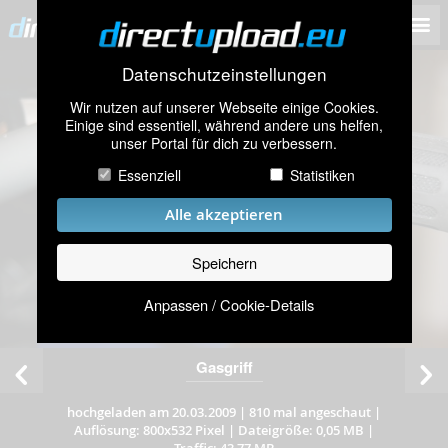
Datenschutzeinstellungen
Wir nutzen auf unserer Webseite einige Cookies.
Einige sind essentiell, während andere uns helfen,
unser Portal für dich zu verbessern.
Essenziell
Statistiken
Alle akzeptieren
Speichern
Anpassen / Cookie-Details
Gasgriff
hochgeladen am 20.03.2009
|
810 mal angeschaut
|
Auflösung: 800x532 Pixel
|
Dateigröße: 0,05 MB
|
Traffic: 43,77 MB