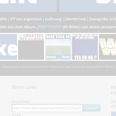
2015
|
577 mal angeschaut
|
Auflösung: 1200x900 Pixel
|
Dateigröße: 0,7
WWFSTARS
ilder aus dem Album
„
”
(85 Bilder) von einem anonym
Directupload übernimmt keinerlei Haftung für den Inhalt des dargestellten Bildes
Share Links
Be
F
Empfohlen
Spa
war
kopieren
HTML