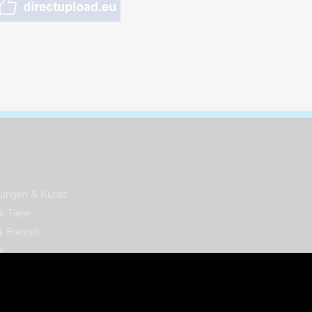
nungen & Kunst
& Tiere
 Freizeit
k
per
ges