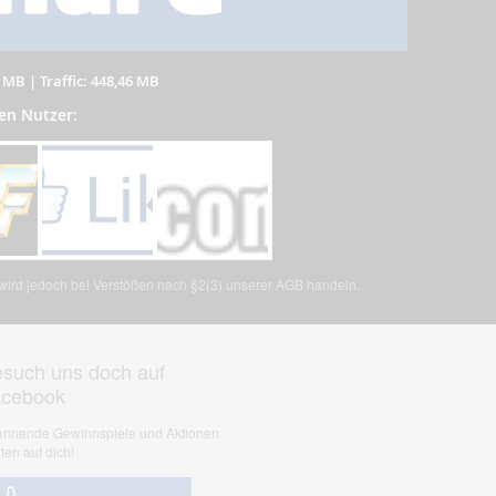
8 MB
|
Traffic: 448,46 MB
en Nutzer:
, wird jedoch bei Verstößen nach §2(3) unserer AGB handeln.
such uns doch auf
acebook
nnende Gewinnspiele und Aktionen
ten auf dich!