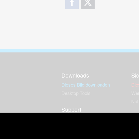
Downloads
Sic
Dieses Bild downloaden
Die
Desktop Tools
Wer
Nut
Support
So
häufig gestellte Fragen
Kontakt & Support-System
Neu
Impressum
Fac