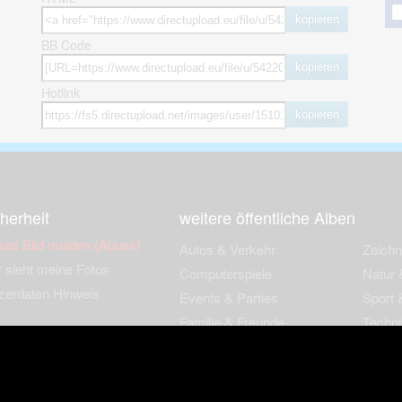
kopieren
BB Code
kopieren
Hotlink
kopieren
herheit
weitere öffentliche Alben
ses Bild melden (Abuse)
Autos & Verkehr
Zeich
 sieht meine Fotos
Computerspiele
Natur 
zerdaten Hinweis
Events & Parties
Sport &
Familie & Freunde
Techni
cial Media
Film & Fernsehen
Wallpa
igkeiten
Gebäude & Kultur
Sonsti
ebook Fanpage
Hobbies & Urlaub