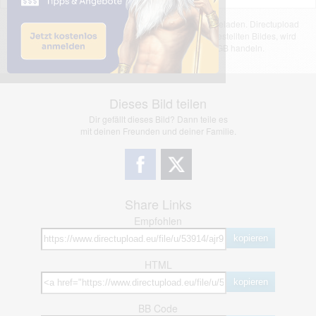
Das dargestellte Bild wurde von einem Nutzer hochgeladen. Directupload
übernimmt keinerlei Haftung für den Inhalt des dargestellten Bildes, wird
jedoch bei Verstößen nach §2(3) unserer AGB handeln.
Dieses Bild teilen
Dir gefällt dieses Bild? Dann teile es
mit deinen Freunden und deiner Familie.
Share Links
Empfohlen
kopieren
HTML
kopieren
BB Code