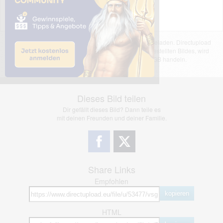
Das dargestellte Bild wurde von einem Nutzer hochgeladen. Directupload
übernimmt keinerlei Haftung für den Inhalt des dargestellten Bildes, wird
jedoch bei Verstößen nach §2(3) unserer AGB handeln.
Dieses Bild teilen
Dir gefällt dieses Bild? Dann teile es
mit deinen Freunden und deiner Familie.
Share Links
Empfohlen
kopieren
HTML