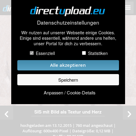
Datenschutzeinstellungen
Wir nutzen auf unserer Webseite einige Cookies.
Einige sind essentiell, während andere uns helfen,
unser Portal für dich zu verbessern.
Essenziell
Statistiken
Alle akzeptieren
Speichern
Anpassen / Cookie-Details
SIS mit Bild als Textur und Herz
hochgeladen am 13.12.2015
|
760 mal angeschaut
|
Auflösung: 600x400 Pixel
|
Dateigröße: 0,12 MB
|