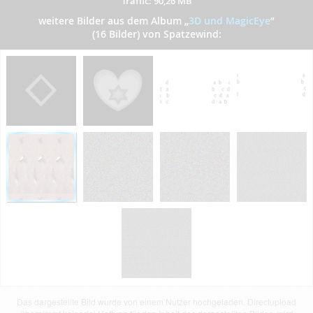
Traffic: 90,26 MB
weitere Bilder aus dem Album
„
3D und MagicEye
”
(16 Bilder) von Spatzewind:
Das dargestellte Bild wurde von einem Nutzer hochgeladen. Directupload