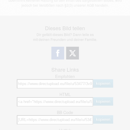
übernimmt keinerlei Haftung für den Inhalt des dargestellten Bildes, wird
jedoch bei Verstößen nach §2(3) unserer AGB handeln.
Dieses Bild teilen
Dir gefällt dieses Bild? Dann teile es
mit deinen Freunden und deiner Familie.
Share Links
Empfohlen
kopieren
HTML
kopieren
BB Code
kopieren