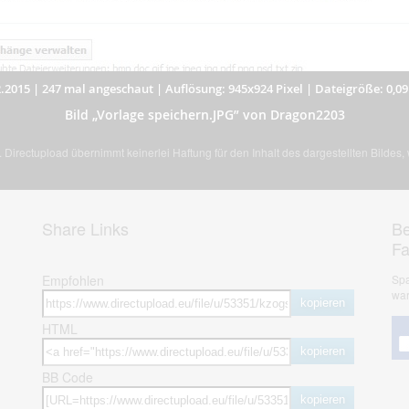
.2015
|
247 mal angeschaut
|
Auflösung: 945x924 Pixel
|
Dateigröße: 0,0
Bild „Vorlage speichern.JPG” von Dragon2203
Directupload übernimmt keinerlei Haftung für den Inhalt des dargestellten Bildes
Share Links
Be
F
Empfohlen
Spa
war
kopieren
HTML
kopieren
BB Code
kopieren