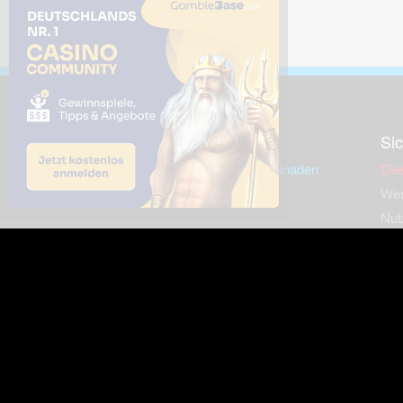
Downloads
Sic
Dieses Bild downloaden
Die
Desktop Tools
Wer
Nut
Support
So
häufig gestellte Fragen
Kontakt & Support-System
Neu
Impressum
Fac