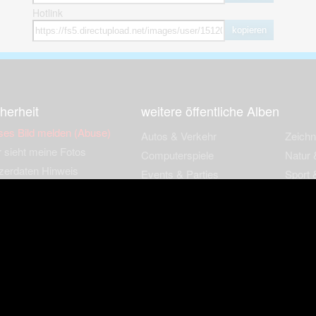
Hotlink
kopieren
herheit
weitere öffentliche Alben
ses Bild melden (Abuse)
Autos & Verkehr
Zeich
 sieht meine Fotos
Computerspiele
Natur 
zerdaten Hinweis
Events & Parties
Sport &
Familie & Freunde
Techni
cial Media
Film & Fernsehen
Wallpa
igkeiten
Gebäude & Kultur
Sonsti
ebook Fanpage
Hobbies & Urlaub