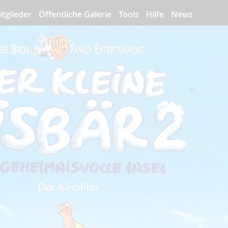
itglieder
Öffentliche Galerie
Tools
Hilfe
News