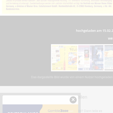
hochgeladen am 15.02.
we
Das dargestellte Bild wurde von einem Nutzer hochgeladen. 
Dieses Bild teilen
×
Dir gefällt dieses Bild? Dann teile es