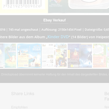
Ebay Verkauf
2016
|
745 mal angeschaut
|
Auflösung: 2150x1454 Pixel
|
Dateigröße: 0,6
Kinder DVD
itere Bilder aus dem Album
„
”
(14 Bilder) von Heipes
Directupload übernimmt keinerlei Haftung für den Inhalt des dargestellten Bildes
Share Links
Be
F
Empfohlen
Spa