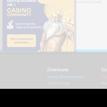
mit deinen Freunden und deiner Familie.
Downloads
Sic
Dieses Bild downloaden
Die
Desktop Tools
Wer
Nut
Support
So
häufig gestellte Fragen