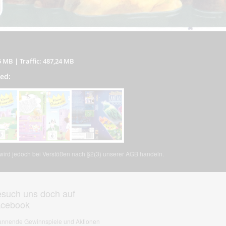
5 MB
|
Traffic: 487,24 MB
ted:
, wird jedoch bei Verstößen nach §2(3) unserer AGB handeln.
such uns doch auf
acebook
nnende Gewinnspiele und Aktionen