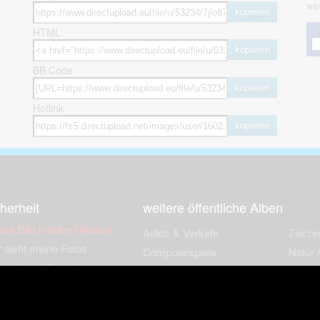
war
kopieren
HTML
kopieren
BB Code
kopieren
Hotlink
kopieren
herheit
weitere öffentliche Alben
ses Bild melden (Abuse)
Autos & Verkehr
Zeich
 sieht meine Fotos
Computerspiele
Natur 
zerdaten Hinweis
Events & Parties
Sport &
Familie & Freunde
Techni
cial Media
Film & Fernsehen
Wallpa