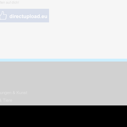
ten auf dich!
nungen & Kunst
& Tiere
 Freizeit
k
per