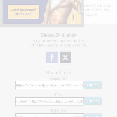
Das dargestellte Bild wurde von einem Nutzer hochgeladen. Directupload
übernimmt keinerlei Haftung für den Inhalt des dargestellten Bildes, wird
jedoch bei Verstößen nach §2(3) unserer AGB handeln.
Dieses Bild teilen
Dir gefällt dieses Bild? Dann teile es
mit deinen Freunden und deiner Familie.
Share Links
Empfohlen
kopieren
HTML
kopieren
BB Code