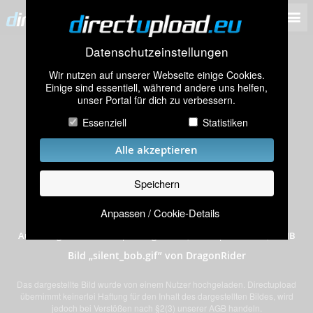
Datenschutzeinstellungen
Wir nutzen auf unserer Webseite einige Cookies.
Einige sind essentiell, während andere uns helfen,
unser Portal für dich zu verbessern.
Essenziell
Statistiken
Alle akzeptieren
Speichern
Anpassen / Cookie-Details
hochgeladen am 13.02.2015
|
1.753 mal angeschaut
|
Auflösung: 89x100 Pixel
|
Dateigröße: 0,04 MB
|
Traffic: 65,07 MB
Bild „silent_bob.gif” von DragonRider
Das dargestellte Bild wurde von einem Nutzer hochgeladen. Directupload
übernimmt keinerlei Haftung für den Inhalt des dargestellten Bildes, wird
jedoch bei Verstößen nach §2(3) unserer AGB handeln.