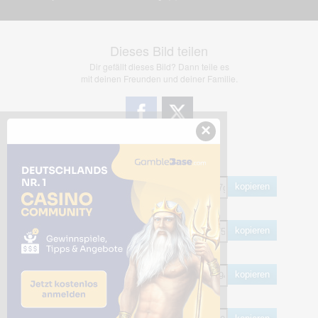
Dieses Bild teilen
Dir gefällt dieses Bild? Dann teile es
mit deinen Freunden und deiner Familie.
×
Share Links
Empfohlen
kopieren
HTML
kopieren
BB Code
kopieren
Hotlink