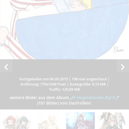
hochgeladen am 04.09.2015
|
798 mal angeschaut
|
Auflösung: 770x1038 Pixel
|
Dateigröße: 0,15 MB
|
Traffic: 120,89 MB
weitere Bilder aus dem Album
„
FF-Inspirationen (für E.)
”
(181 Bilder) von DasFrollein: