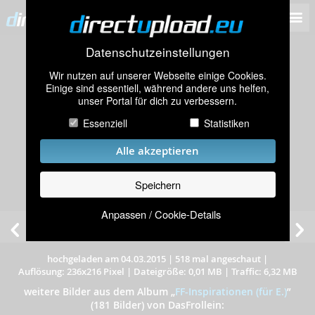
Datenschutzeinstellungen
Wir nutzen auf unserer Webseite einige Cookies.
Einige sind essentiell, während andere uns helfen,
unser Portal für dich zu verbessern.
Essenziell
Statistiken
Alle akzeptieren
Speichern
Anpassen / Cookie-Details
hochgeladen am 04.03.2015
|
518 mal angeschaut
|
Auflösung: 236x216 Pixel
|
Dateigröße: 0,01 MB
|
Traffic: 6,32 MB
weitere Bilder aus dem Album
„
FF-Inspirationen (für E.)
”
(181 Bilder) von DasFrollein: