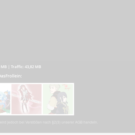
7 MB
|
Traffic: 43,82 MB
DasFrollein:
, wird jedoch bei Verstößen nach §2(3) unserer AGB handeln.