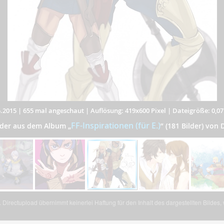
.2015
|
655 mal angeschaut
|
Auflösung: 419x600 Pixel
|
Dateigröße: 0,0
FF-Inspirationen (für E.)
ilder aus dem Album
„
”
(181 Bilder) von 
Directupload übernimmt keinerlei Haftung für den Inhalt des dargestellten Bildes