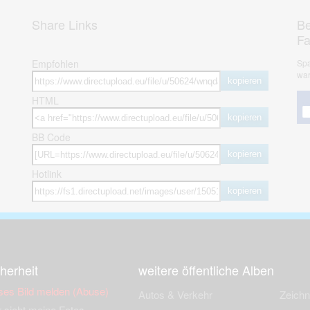
Share Links
Be
F
Empfohlen
Spa
war
kopieren
HTML
kopieren
BB Code
kopieren
Hotlink
kopieren
herheit
weitere öffentliche Alben
ses Bild melden (Abuse)
Autos & Verkehr
Zeich
 sieht meine Fotos