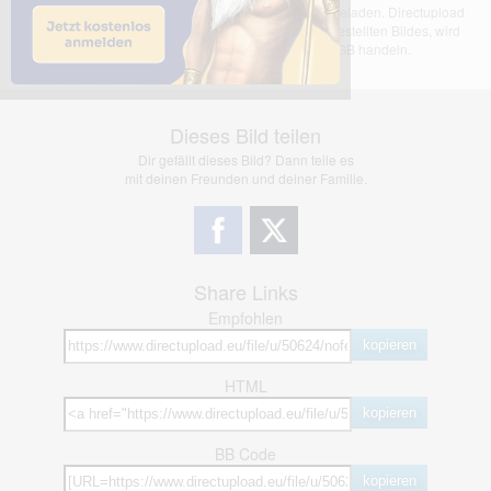
Das dargestellte Bild wurde von einem Nutzer hochgeladen. Directupload
übernimmt keinerlei Haftung für den Inhalt des dargestellten Bildes, wird
jedoch bei Verstößen nach §2(3) unserer AGB handeln.
Dieses Bild teilen
Dir gefällt dieses Bild? Dann teile es
mit deinen Freunden und deiner Familie.
Share Links
Empfohlen
kopieren
HTML
kopieren
BB Code
kopieren