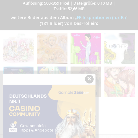
Auflösung: 500x359 Pixel
|
Dateigröße: 0,10 MB
|
Traffic: 52,66 MB
weitere Bilder aus dem Album
„
FF-Inspirationen (für E.)
”
(181 Bilder) von DasFrollein:
×