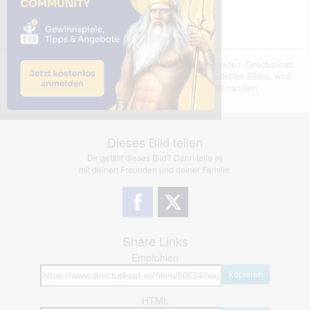
Das dargestellte Bild wurde von einem Nutzer hochgeladen. Directupload
übernimmt keinerlei Haftung für den Inhalt des dargestellten Bildes, wird
jedoch bei Verstößen nach §2(3) unserer AGB handeln.
Dieses Bild teilen
Dir gefällt dieses Bild? Dann teile es
mit deinen Freunden und deiner Familie.
Share Links
Empfohlen
kopieren
HTML