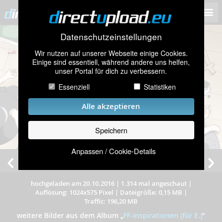
Datenschutzeinstellungen
Wir nutzen auf unserer Webseite einige Cookies.
Einige sind essentiell, während andere uns helfen,
unser Portal für dich zu verbessern.
Essenziell
Statistiken
Alle akzeptieren
Speichern
Anpassen / Cookie-Details
hochgeladen am 20.10.2016
|
1.314 mal angeschaut
|
Auflösung: 1024x575 Pixel
|
Dateigröße: 0,15 MB
|
Traffic: 196,20 MB
weitere Bilder aus dem Album
„
FF-Inspirationen (für E.)
”