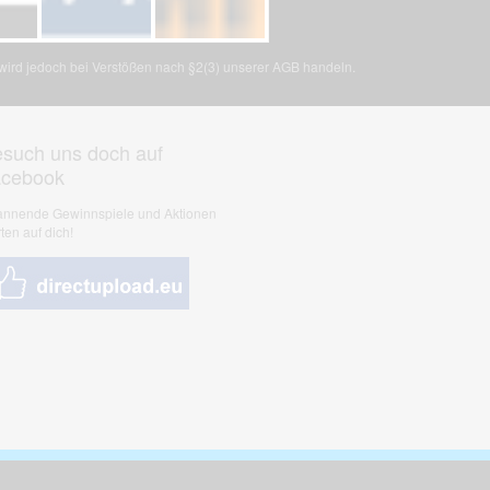
, wird jedoch bei Verstößen nach §2(3) unserer AGB handeln.
such uns doch auf
acebook
nnende Gewinnspiele und Aktionen
ten auf dich!