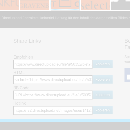
Directupload übernimmt keinerlei Haftung für den Inhalt des dargestellten Bildes
Share Links
Be
F
Empfohlen
Spa
war
kopieren
HTML
kopieren
BB Code
kopieren
Hotlink
kopieren