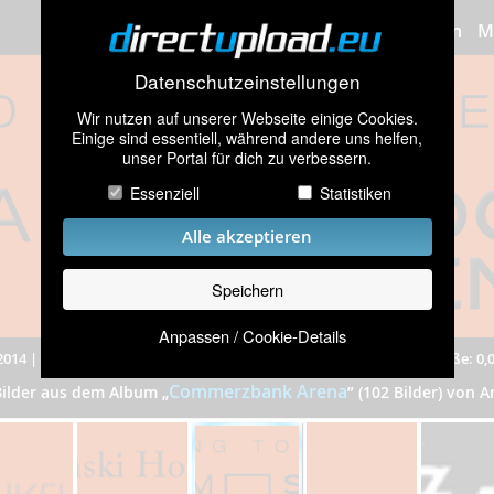
Bilder hochladen
M
Datenschutzeinstellungen
Wir nutzen auf unserer Webseite einige Cookies.
Einige sind essentiell, während andere uns helfen,
unser Portal für dich zu verbessern.
Essenziell
Statistiken
Alle akzeptieren
Speichern
Anpassen / Cookie-Details
2014
|
1.080 mal angeschaut
|
Auflösung: 1100x256 Pixel
|
Dateigröße: 0,
Commerzbank Arena
Bilder aus dem Album
„
”
(102 Bilder) von 