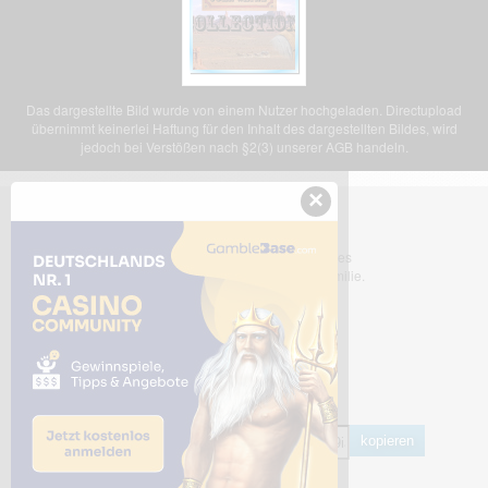
Das dargestellte Bild wurde von einem Nutzer hochgeladen. Directupload
übernimmt keinerlei Haftung für den Inhalt des dargestellten Bildes, wird
jedoch bei Verstößen nach §2(3) unserer AGB handeln.
×
Dieses Bild teilen
Dir gefällt dieses Bild? Dann teile es
mit deinen Freunden und deiner Familie.
Share Links
Empfohlen
kopieren
HTML