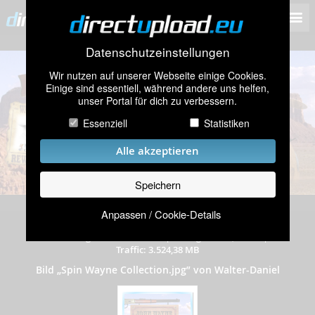
Datenschutzeinstellungen
Wir nutzen auf unserer Webseite einige Cookies.
Einige sind essentiell, während andere uns helfen,
unser Portal für dich zu verbessern.
Essenziell
Statistiken
Alle akzeptieren
Speichern
Anpassen / Cookie-Details
hochgeladen am 12.09.2015
|
898 mal angeschaut
|
Auflösung: 4760x2175 Pixel
|
Dateigröße: 3,92 MB
|
Traffic: 3.524,38 MB
Bild „Spin Wayne Collection.jpg” von Walter-Daniel