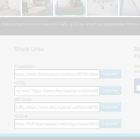
Directupload übernimmt keinerlei Haftung für den Inhalt des dargestellten Bildes
Share Links
Be
F
Empfohlen
Spa
war
kopieren
HTML
kopieren
BB Code
kopieren
Hotlink
kopieren