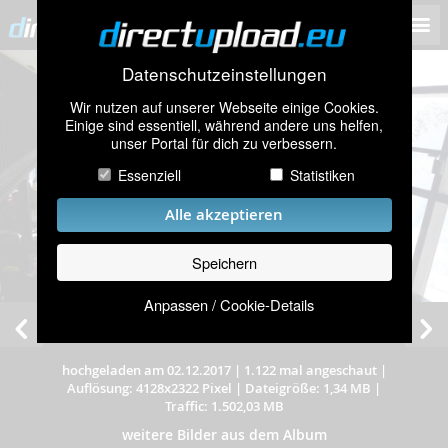
Datenschutzeinstellungen
Wir nutzen auf unserer Webseite einige Cookies.
Einige sind essentiell, während andere uns helfen,
unser Portal für dich zu verbessern.
Essenziell
Statistiken
Alle akzeptieren
Speichern
Anpassen / Cookie-Details
hochgeladen am 02.12.2017
|
1.122 mal angeschaut
|
Auflösung: 4128x2322 Pixel
|
Dateigröße: 1,34 MB
|
Traffic: 1.502,03 MB
weitere Bilder aus dem Album