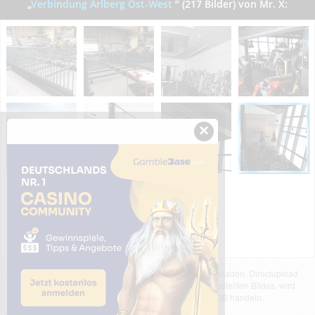
„
Verbindung Arlberg Ost-West
”
(217 Bilder) von Mr. X:
×
Das dargestellte Bild wurde von einem Nutzer hochgeladen. Directupload
übernimmt keinerlei Haftung für den Inhalt des dargestellten Bildes, wird
jedoch bei Verstößen nach §2(3) unserer AGB handeln.