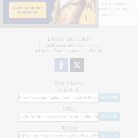
Das dargestellte Bild wurde von einem Nutzer hochgeladen. Directupload
übernimmt keinerlei Haftung für den Inhalt des dargestellten Bildes, wird
jedoch bei Verstößen nach §2(3) unserer AGB handeln.
Dieses Bild teilen
Dir gefällt dieses Bild? Dann teile es
mit deinen Freunden und deiner Familie.
Share Links
Empfohlen
kopieren
HTML
kopieren
BB Code
kopieren