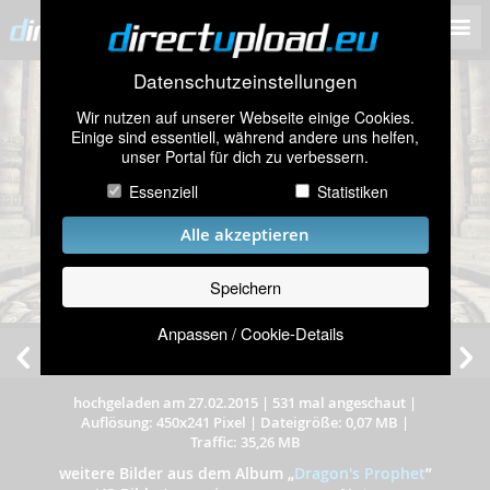
Datenschutzeinstellungen
Wir nutzen auf unserer Webseite einige Cookies.
Einige sind essentiell, während andere uns helfen,
unser Portal für dich zu verbessern.
Essenziell
Statistiken
Alle akzeptieren
Speichern
Anpassen / Cookie-Details
hochgeladen am 27.02.2015
|
531 mal angeschaut
|
Auflösung: 450x241 Pixel
|
Dateigröße: 0,07 MB
|
Traffic: 35,26 MB
weitere Bilder aus dem Album
„
Dragon's Prophet
”