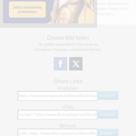
Das dargestellte Bild wurde von einem Nutzer hochgeladen. Directupload
übernimmt keinerlei Haftung für den Inhalt des dargestellten Bildes, wird
jedoch bei Verstößen nach §2(3) unserer AGB handeln.
Dieses Bild teilen
Dir gefällt dieses Bild? Dann teile es
mit deinen Freunden und deiner Familie.
Share Links
Empfohlen
kopieren
HTML
kopieren
BB Code
kopieren