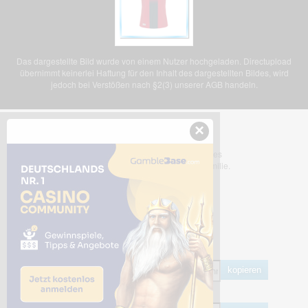
Das dargestellte Bild wurde von einem Nutzer hochgeladen. Directupload
übernimmt keinerlei Haftung für den Inhalt des dargestellten Bildes, wird
jedoch bei Verstößen nach §2(3) unserer AGB handeln.
×
Dieses Bild teilen
Dir gefällt dieses Bild? Dann teile es
mit deinen Freunden und deiner Familie.
Share Links
Empfohlen
kopieren
HTML