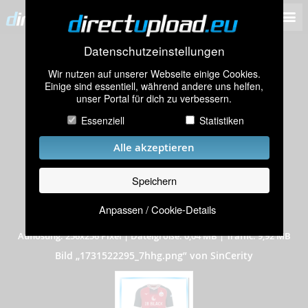
Datenschutzeinstellungen
Wir nutzen auf unserer Webseite einige Cookies.
Einige sind essentiell, während andere uns helfen,
unser Portal für dich zu verbessern.
Essenziell
Statistiken
Alle akzeptieren
Speichern
Anpassen / Cookie-Details
hochgeladen am 13.11.2024
|
246 mal angeschaut
|
Auflösung: 256x256 Pixel
|
Dateigröße: 0,04 MB
|
Traffic: 9,92 MB
Bild „1731522295_7hhg.png” von SinCerity