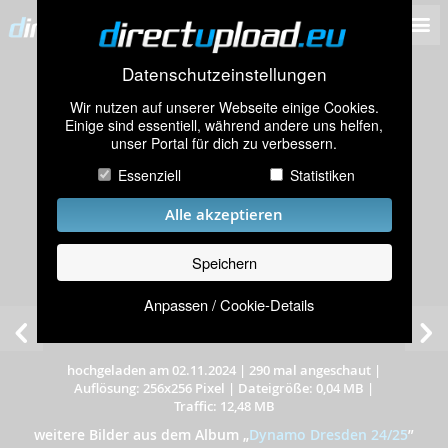
Datenschutzeinstellungen
Wir nutzen auf unserer Webseite einige Cookies.
Einige sind essentiell, während andere uns helfen,
unser Portal für dich zu verbessern.
Essenziell
Statistiken
Alle akzeptieren
Speichern
Anpassen / Cookie-Details
Dynamo Dresden 24/25 Third Minikit
hochgeladen am 02.11.2024
|
290 mal angeschaut
|
Auflösung: 256x256 Pixel
|
Dateigröße: 0,04 MB
|
Traffic: 12,48 MB
weitere Bilder aus dem Album
„
Dynamo Dresden 24/25
”