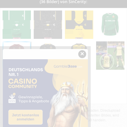
(36 Bilder) von SinCerity:
×
Das dargestellte Bild wurde von einem Nutzer hochgeladen. Directupload
übernimmt keinerlei Haftung für den Inhalt des dargestellten Bildes, wird
jedoch bei Verstößen nach §2(3) unserer AGB handeln.