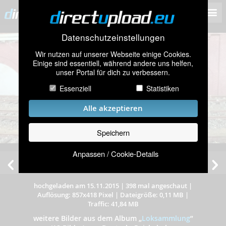
Datenschutzeinstellungen
Wir nutzen auf unserer Webseite einige Cookies.
Einige sind essentiell, während andere uns helfen,
unser Portal für dich zu verbessern.
Essenziell
Statistiken
Alle akzeptieren
Speichern
Anpassen / Cookie-Details
hochgeladen am 15.11.2015
|
398 mal angeschaut
|
Auflösung: 857x418 Pixel
|
Dateigröße: 0,11 MB
|
Traffic: 41,84 MB
weitere Bilder aus dem Album
„
Loksammlung
”