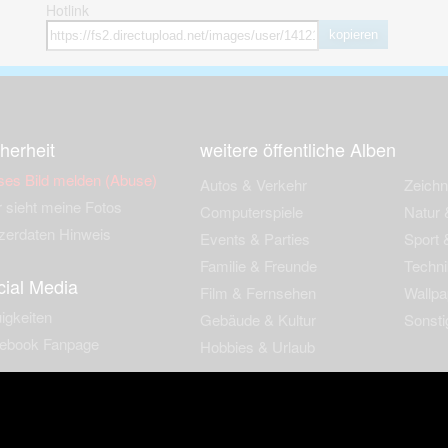
Hotlink
kopieren
herheit
weitere öffentliche Alben
ses Bild melden (Abuse)
Autos & Verkehr
Zeich
 sieht meine Fotos
Computerspiele
Natur 
zerdaten Hinweis
Events & Parties
Sport &
Familie & Freunde
Techni
cial Media
Film & Fernsehen
Wallpa
igkeiten
Gebäude & Kultur
Sonsti
ebook Fanpage
Hobbies & Urlaub