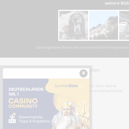
weitere Bil
Das dargestellte Bild wurde von einem Nutzer hochgeladen. 
Dieses Bild teilen
×
Dir gefällt dieses Bild? Dann teile es
mit deinen Freunden und deiner Familie.