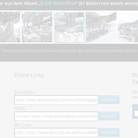
8-UB Rotenflue
der aus dem Album
„
”
(61 Bilder) von einem anon
Directupload übernimmt keinerlei Haftung für den Inhalt des dargestellten Bildes
Share Links
Be
F
Empfohlen
Spa
war
kopieren
HTML
kopieren
BB Code
kopieren