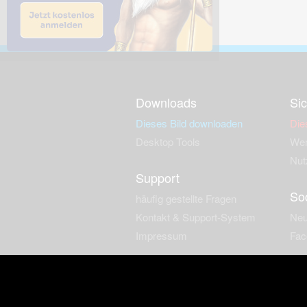
Downloads
Sic
Dieses Bild downloaden
Die
Desktop Tools
Wer
Nut
Support
So
häufig gestellte Fragen
Kontakt & Support-System
Neu
Impressum
Fac