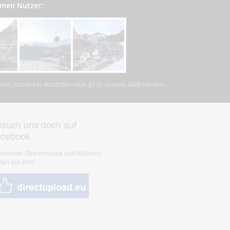
ymen Nutzer:
, wird jedoch bei Verstößen nach §2(3) unserer AGB handeln.
such uns doch auf
acebook
nnende Gewinnspiele und Aktionen
ten auf dich!