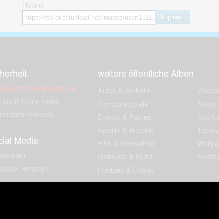
Hotlink
kopieren
herheit
weitere öffentliche Alben
ses Bild melden (Abuse)
Autos & Verkehr
Zeich
 sieht meine Fotos
Computerspiele
Natur 
zerdaten Hinweis
Events & Parties
Sport &
Familie & Freunde
Techni
cial Media
Film & Fernsehen
Wallpa
igkeiten
Gebäude & Kultur
Sonsti
ebook Fanpage
Hobbies & Urlaub