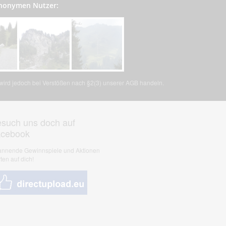
anonymen Nutzer:
, wird jedoch bei Verstößen nach §2(3) unserer AGB handeln.
such uns doch auf
acebook
nnende Gewinnspiele und Aktionen
ten auf dich!