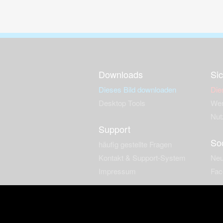
Downloads
Sic
Dieses Bild downloaden
Die
Desktop Tools
Wer
Nut
Support
So
häufig gestellte Fragen
Kontakt & Support-System
Neu
Impressum
Fac