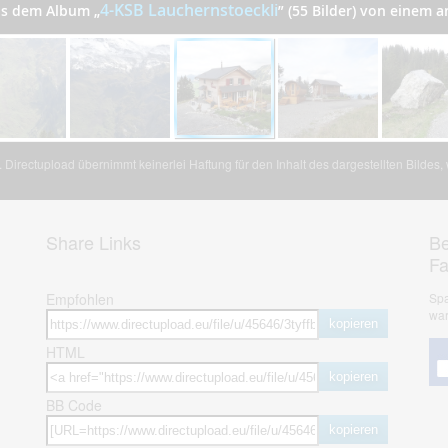
4-KSB Lauchernstoeckli
aus dem Album
„
”
(55 Bilder) von einem 
Directupload übernimmt keinerlei Haftung für den Inhalt des dargestellten Bildes
Share Links
Be
F
Empfohlen
Spa
war
kopieren
HTML
kopieren
BB Code
kopieren