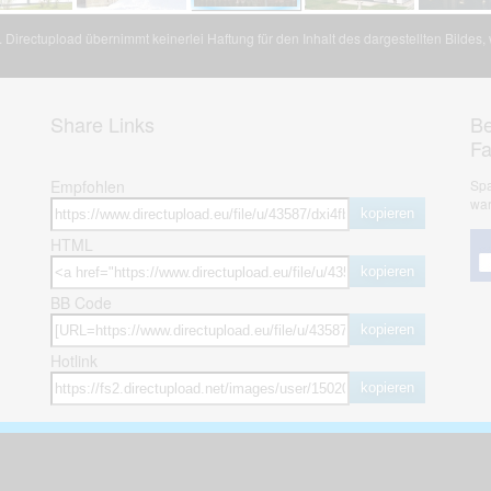
Directupload übernimmt keinerlei Haftung für den Inhalt des dargestellten Bildes
Share Links
Be
F
Empfohlen
Spa
war
kopieren
HTML
kopieren
BB Code
kopieren
Hotlink
kopieren