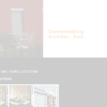
1 MB
|
Traffic: 2.573,77 MB
erl5644: