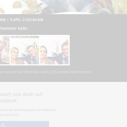
6 MB
|
Traffic: 2.922,84 MB
ufmonster Köln:
, wird jedoch bei Verstößen nach §2(3) unserer AGB handeln.
such uns doch auf
acebook
nnende Gewinnspiele und Aktionen
ten auf dich!