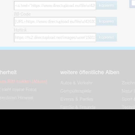
kopieren
BB Code
kopieren
Hotlink
kopieren
herheit
weitere öffentliche Alben
ses Bild melden (Abuse)
Autos & Verkehr
Zeich
 sieht meine Fotos
Computerspiele
Natur 
zerdaten Hinweis
Events & Parties
Sport &
Familie & Freunde
Techni
cial Media
Film & Fernsehen
Wallpa
igkeiten
Gebäude & Kultur
Sonsti
ebook Fanpage
Hobbies & Urlaub