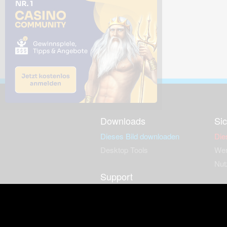
Downloads
Sic
Dieses Bild downloaden
Die
Desktop Tools
Wer
Nut
Support
So
häufig gestellte Fragen
Kontakt & Support-System
Neu
Impressum
Fac