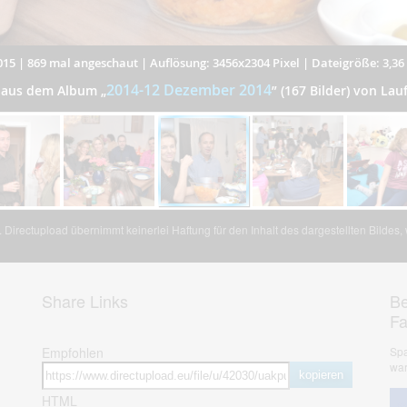
015
|
869 mal angeschaut
|
Auflösung: 3456x2304 Pixel
|
Dateigröße: 3,3
2014-12 Dezember 2014
r aus dem Album
„
”
(167 Bilder) von La
Directupload übernimmt keinerlei Haftung für den Inhalt des dargestellten Bildes
Share Links
Be
F
Empfohlen
Spa
war
kopieren
HTML