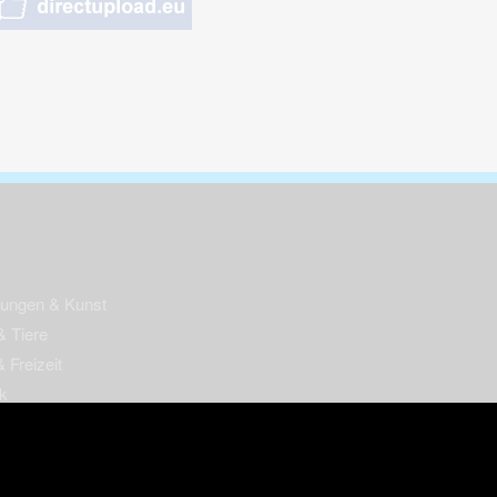
nungen & Kunst
& Tiere
 Freizeit
k
per
ges