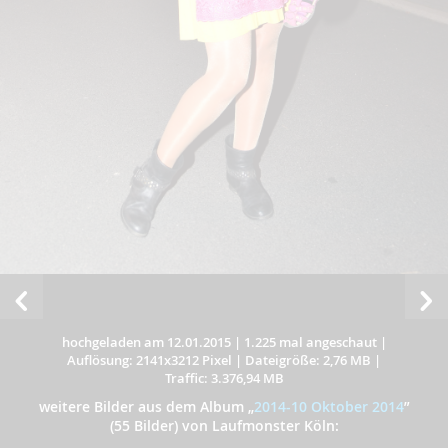
hochgeladen am 12.01.2015
|
1.225 mal angeschaut
|
Auflösung: 2141x3212 Pixel
|
Dateigröße: 2,76 MB
|
Traffic: 3.376,94 MB
weitere Bilder aus dem Album
„
2014-10 Oktober 2014
”
(55 Bilder) von Laufmonster Köln: