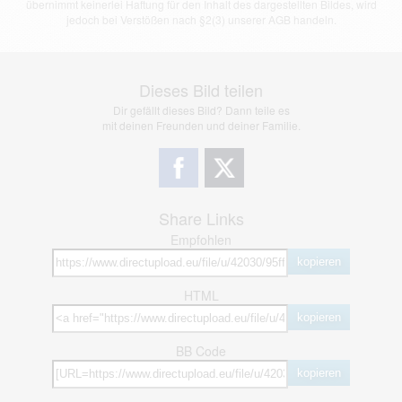
übernimmt keinerlei Haftung für den Inhalt des dargestellten Bildes, wird
jedoch bei Verstößen nach §2(3) unserer AGB handeln.
Dieses Bild teilen
Dir gefällt dieses Bild? Dann teile es
mit deinen Freunden und deiner Familie.
Share Links
Empfohlen
kopieren
HTML
kopieren
BB Code
kopieren