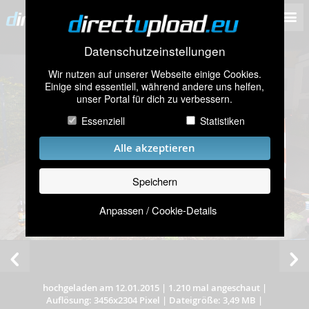
Datenschutzeinstellungen
Wir nutzen auf unserer Webseite einige Cookies.
Einige sind essentiell, während andere uns helfen,
unser Portal für dich zu verbessern.
Essenziell
Statistiken
Alle akzeptieren
Speichern
Anpassen / Cookie-Details
hochgeladen am 12.01.2015
|
1.210 mal angeschaut
|
Auflösung: 3456x2304 Pixel
|
Dateigröße: 3,49 MB
|