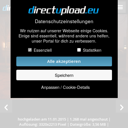
Datenschutzeinstellungen
Wir nutzen auf unserer Webseite einige Cookies.
Einige sind essentiell, während andere uns helfen,
unser Portal für dich zu verbessern.
Essenziell
Statistiken
Alle akzeptieren
Speichern
Anpassen / Cookie-Details
hochgeladen am 11.01.2015
|
1.268 mal angeschaut
|
Auflösung: 3320x2213 Pixel
|
Dateigröße: 3,56 MB
|