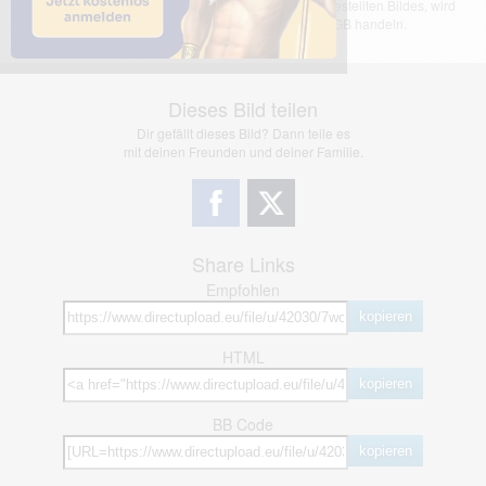
übernimmt keinerlei Haftung für den Inhalt des dargestellten Bildes, wird
jedoch bei Verstößen nach §2(3) unserer AGB handeln.
Dieses Bild teilen
Dir gefällt dieses Bild? Dann teile es
mit deinen Freunden und deiner Familie.
Share Links
Empfohlen
kopieren
HTML
kopieren
BB Code
kopieren