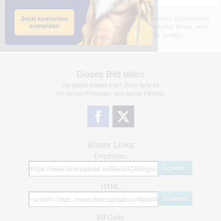
Das dargestellte Bild wurde von einem Nutzer hochgeladen. Directupload
übernimmt keinerlei Haftung für den Inhalt des dargestellten Bildes, wird
jedoch bei Verstößen nach §2(3) unserer AGB handeln.
Dieses Bild teilen
Dir gefällt dieses Bild? Dann teile es
mit deinen Freunden und deiner Familie.
Share Links
Empfohlen
kopieren
HTML
kopieren
BB Code