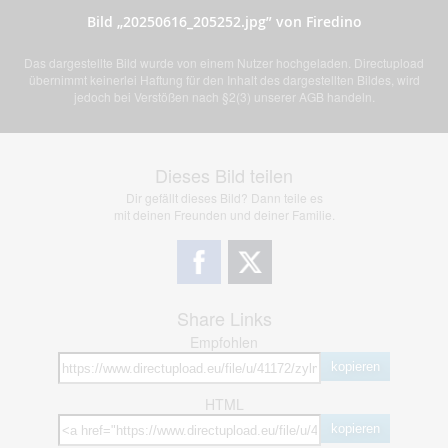
Bild „20250616_205252.jpg” von Firedino
Das dargestellte Bild wurde von einem Nutzer hochgeladen. Directupload
übernimmt keinerlei Haftung für den Inhalt des dargestellten Bildes, wird
jedoch bei Verstößen nach §2(3) unserer AGB handeln.
Dieses Bild teilen
Dir gefällt dieses Bild? Dann teile es
mit deinen Freunden und deiner Familie.
Share Links
Empfohlen
kopieren
HTML
kopieren