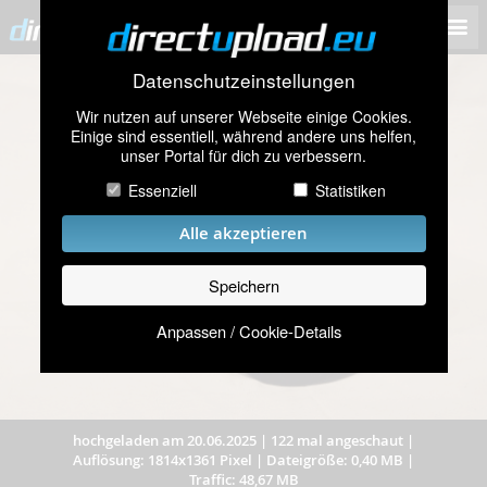
Datenschutzeinstellungen
Wir nutzen auf unserer Webseite einige Cookies.
Einige sind essentiell, während andere uns helfen,
unser Portal für dich zu verbessern.
Essenziell
Statistiken
Alle akzeptieren
Speichern
Anpassen / Cookie-Details
hochgeladen am 20.06.2025
|
122 mal angeschaut
|
Auflösung: 1814x1361 Pixel
|
Dateigröße: 0,40 MB
|
Traffic: 48,67 MB