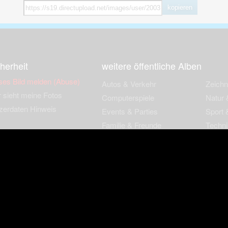
kopieren
herheit
weitere öffentliche Alben
ses Bild melden (Abuse)
Autos & Verkehr
Zeich
 sieht meine Fotos
Computerspiele
Natur 
zerdaten Hinweis
Events & Parties
Sport &
Familie & Freunde
Techni
cial Media
Film & Fernsehen
Wallpa
igkeiten
Gebäude & Kultur
Sonsti
ebook Fanpage
Hobbies & Urlaub
zungsbedingungen
Cookies & Tracking
Werbung
Impressu