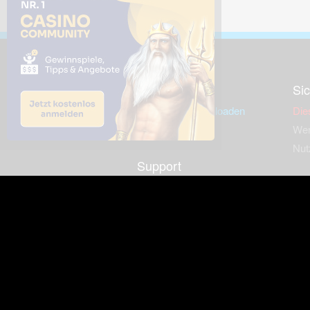
Downloads
Sic
Dieses Bild downloaden
Die
Desktop Tools
Wer
Nut
Support
So
häufig gestellte Fragen
Kontakt & Support-System
Neu
Impressum
Fac
Haftungsauschluss
Nut