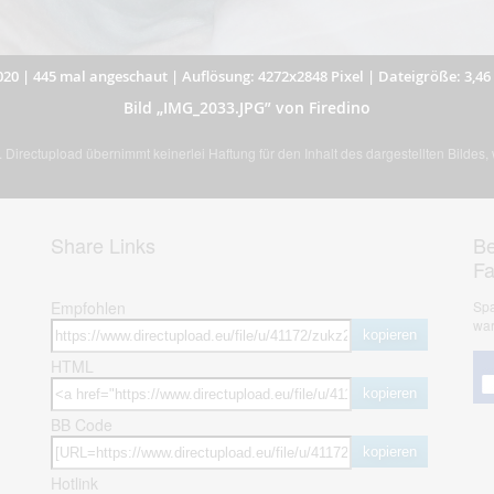
020
|
445 mal angeschaut
|
Auflösung: 4272x2848 Pixel
|
Dateigröße: 3,4
Bild „IMG_2033.JPG” von Firedino
Directupload übernimmt keinerlei Haftung für den Inhalt des dargestellten Bildes
Share Links
Be
F
Empfohlen
Spa
war
kopieren
HTML
kopieren
BB Code
kopieren
Hotlink