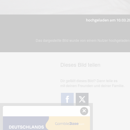
hochgeladen am 10.03.2
Das dargestellte Bild wurde von einem Nutzer hochgeladen. 
Dieses Bild teilen
Dir gefällt dieses Bild? Dann teile es
mit deinen Freunden und deiner Familie.
×