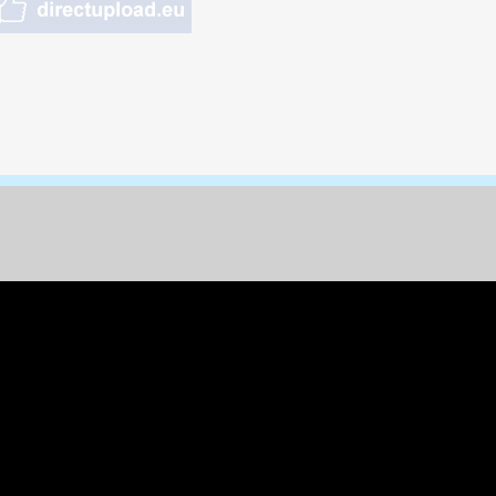
nungen & Kunst
& Tiere
 Freizeit
k
per
ges