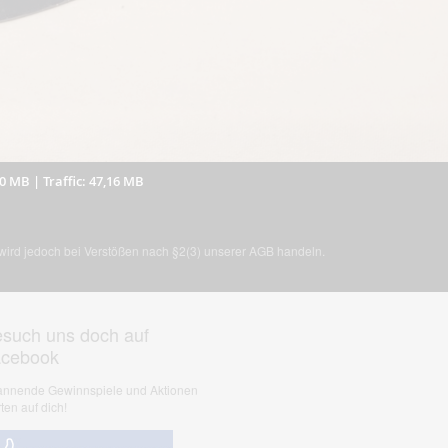
40 MB
|
Traffic: 47,16 MB
, wird jedoch bei Verstößen nach §2(3) unserer AGB handeln.
such uns doch auf
acebook
nnende Gewinnspiele und Aktionen
ten auf dich!