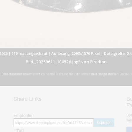
2025
|
119 mal angeschaut
|
Auflösung: 2093x1570 Pixel
|
Dateigröße: 0,
Bild „20250611_104524.jpg” von Firedino
Directupload übernimmt keinerlei Haftung für den Inhalt des dargestellten Bildes
Share Links
Be
F
Empfohlen
Spa
war
kopieren
HTML