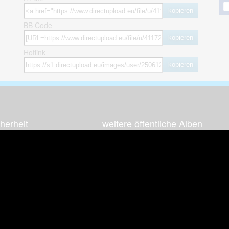
kopieren
BB Code
kopieren
Hotlink
kopieren
herheit
weitere öffentliche Alben
ses Bild melden (Abuse)
Autos & Verkehr
Zeich
 sieht meine Fotos
Computerspiele
Natur 
zerdaten Hinweis
Events & Parties
Sport &
Familie & Freunde
Techni
cial Media
Film & Fernsehen
Wallpa
igkeiten
Gebäude & Kultur
Sonsti
ebook Fanpage
Hobbies & Urlaub