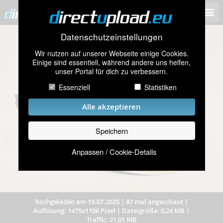
Datenschutzeinstellungen
Wir nutzen auf unserer Webseite einige Cookies.
Einige sind essentiell, während andere uns helfen,
unser Portal für dich zu verbessern.
Essenziell
Statistiken
Alle akzeptieren
Speichern
Anpassen / Cookie-Details
hochgeladen am 19.07.2025
|
87 mal angeschaut
|
Auflösung: 1475x1106 Pixel
|
Dateigröße: 0,24 MB
|
Traffic: 21,01 MB