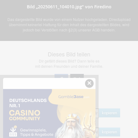
Bild „20250611_104010.jpg” von Firedino
Das dargestellte Bild wurde von einem Nutzer hochgeladen. Directupload
übernimmt keinerlei Haftung für den Inhalt des dargestellten Bildes, wird
jedoch bei Verstößen nach §2(3) unserer AGB handeln.
Dieses Bild teilen
Dir gefällt dieses Bild? Dann teile es
mit deinen Freunden und deiner Familie.
×
Share Links
Empfohlen
kopieren
HTML
kopieren