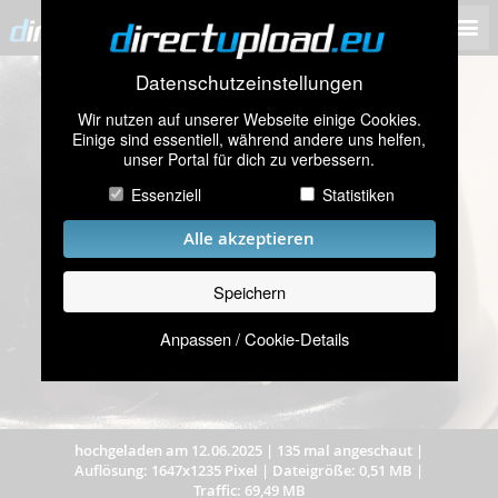
Datenschutzeinstellungen
Wir nutzen auf unserer Webseite einige Cookies.
Einige sind essentiell, während andere uns helfen,
unser Portal für dich zu verbessern.
Essenziell
Statistiken
Alle akzeptieren
Speichern
Anpassen / Cookie-Details
hochgeladen am 12.06.2025
|
135 mal angeschaut
|
Auflösung: 1647x1235 Pixel
|
Dateigröße: 0,51 MB
|
Traffic: 69,49 MB